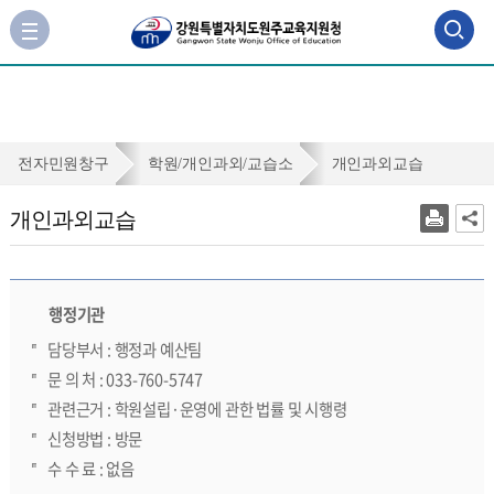
검
사
이
색
트
맵
영
바
역
로
개
전자민원창구
학원/개인과외/교습소
개인과외교습
가
열
인
기
개인과외교습
기
과
외
교
행정기관
습
담당부서 : 행정과 예산팀
문 의 처 : 033-760-5747
관련근거 : 학원설립·운영에 관한 법률 및 시행령
신청방법 : 방문
수 수 료 : 없음