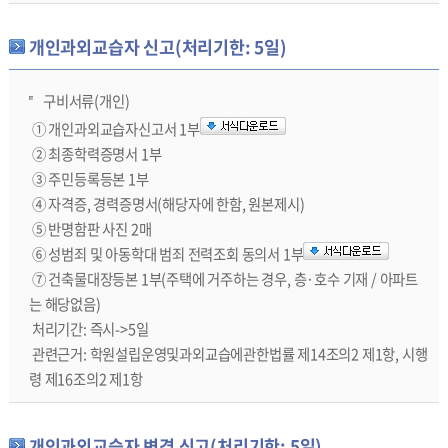
개인과외교습자 신고(처리기한: 5일)
구비서류(개인)
① 개인과외교습자신고서 1부
② 최종학력증명서 1부
③ 주민등록등본 1부
④ 자격증, 경력증명서(해당자에 한함, 원본제시)
⑤ 반명함판 사진 2매
⑥ 성범죄 및 아동학대 범죄 전력조회 동의서 1부
⑦ 건축물대장등본 1부(주택에 거주하는 경우, 층·호수 기재 / 아파트
는 해당없음)
처리기간: 즉시->5일
관련근거: 학원설립운영및과외교습에관한법률 제14조의2 제1항, 시행
령 제16조의2 제1항
개인과외교습자 변경 신고(처리기한: 5일)