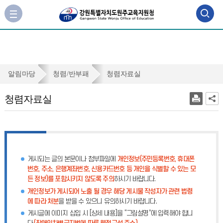
검
사
이
색
트
맵
영
바
역
로
청
알림마당
청렴/반부패
청렴자료실
가
열
렴
기
청렴자료실
기
자
료
실
게시되는 글의 본문이나 첨부파일에
개인정보(주민등록번호, 휴대폰
번호, 주소, 은행계좌번호, 신용카드번호 등 개인을 식별할 수 있는 모
든 정보)를 포함시키지 않도록 주의
하시기 바랍니다.
개인정보가 게시되어 노출 될 경우 해당 게시물 작성자가 관련 법령
에 따라 처분
을 받을 수 있으니 유의하시기 바랍니다.
게시글에 이미지 삽입 시 [상세 내용]을 “그림설명”에 입력해야 합니