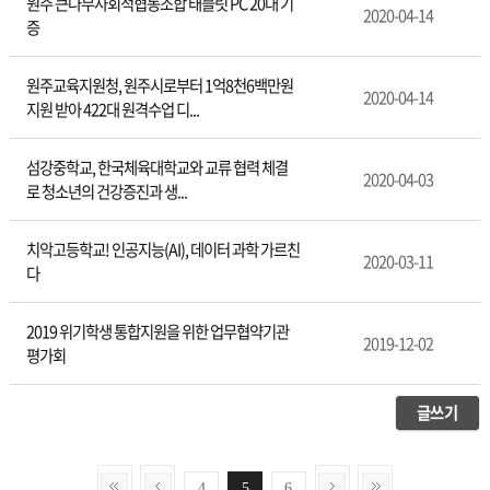
원주 큰나무사회적협동조합 태블릿 PC 20대 기
2020-04-14
증
원주교육지원청, 원주시로부터 1억8천6백만원
2020-04-14
지원 받아 422대 원격수업 디...
섬강중학교, 한국체육대학교와 교류 협력 체결
2020-04-03
로 청소년의 건강증진과 생...
치악고등학교! 인공지능(AI), 데이터 과학 가르친
2020-03-11
다
2019 위기학생 통합지원을 위한 업무협약기관
2019-12-02
평가회
글쓰기
4
5
6