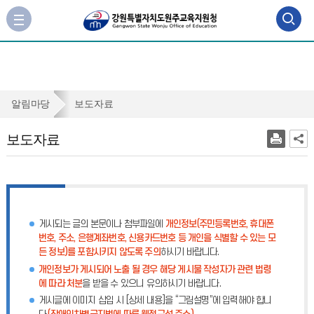
검
사
이
색
트
맵
영
바
역
로
보
알림마당
보도자료
가
열
도
기
보도자료
기
자
료
게시되는 글의 본문이나 첨부파일에
개인정보(주민등록번호, 휴대폰
번호, 주소, 은행계좌번호, 신용카드번호 등 개인을 식별할 수 있는 모
든 정보)를 포함시키지 않도록 주의
하시기 바랍니다.
개인정보가 게시되어 노출 될 경우 해당 게시물 작성자가 관련 법령
에 따라 처분
을 받을 수 있으니 유의하시기 바랍니다.
게시글에 이미지 삽입 시 [상세 내용]을 “그림설명”에 입력해야 합니