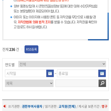
다.
(장애인차별금지법에 따른 웹접근성 준수)
외부 동영상 탑재 시 콘텐츠(음성정보 등)에 대한 대체 수단(자막삽입
또는 본문설명)이 제공되어야 합니다.
이미지 또는 이미지에 사용된 폰트 등 저작권을 무단으로 사용할 경
우,
저작권법에 의해 법적 조치
를 받을 수 있습니다. 저작권을 확인하
고 업로드 하시길 바랍니다.
전체
236
건
RSS등록
연도별
~
쓰기권한 :
권한부여사용자
/ 읽기권한 :
교직원(전체)
/ 게시글 보존기간 :
영구