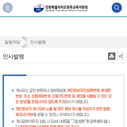
검
사
이
색
트
맵
영
바
역
로
인
알림마당
인사발령
가
열
사
기
인사발령
기
발
령
게시되는 글의 본문이나 첨부파일에
개인정보(주민등록번호, 휴대폰
번호, 주소, 은행계좌번호, 신용카드번호 등 개인을 식별할 수 있는 모
든 정보)를 포함시키지 않도록 주의
하시기 바랍니다.
개인정보가 게시되어 노출 될 경우 해당 게시물 작성자가 관련 법령
에 따라 처분
을 받을 수 있으니 유의하시기 바랍니다.
게시글에 이미지 삽입 시 [상세 내용]을 “그림설명”에 입력해야 합니