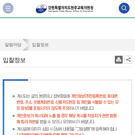
검
사
이
색
트
맵
영
바
역
로
입
알림마당
입찰정보
가
열
찰
기
입찰정보
기
정
보
게시되는 글의 본문이나 첨부파일에
개인정보(주민등록번호, 휴대폰
번호, 주소, 은행계좌번호, 신용카드번호 등 개인을 식별할 수 있는 모
든 정보)를 포함시키지 않도록 주의
하시기 바랍니다.
개인정보가 게시되어 노출 될 경우 해당 게시물 작성자가 관련 법령
에 따라 처분
을 받을 수 있으니 유의하시기 바랍니다.
게시글에 이미지 삽입 시 [상세 내용]을 “그림설명”에 입력해야 합니