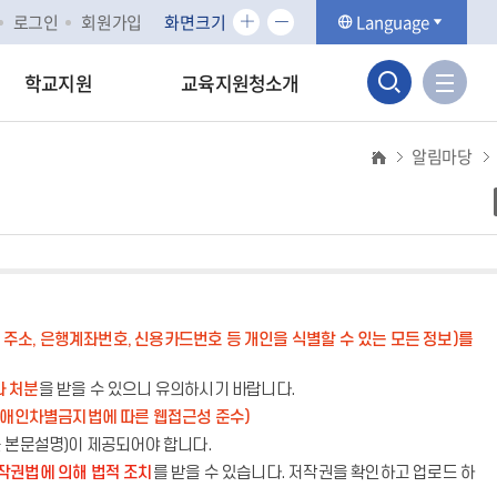
화
화
로그인
회원가입
화면크기
Language
면
면
검
크
크
사
학교지원
교육지원청소개
기
기
이
색
확
축
트
대
소
알림마당
맵
영
바
역
로
가
열
기
기
주소, 은행계좌번호, 신용카드번호 등 개인을 식별할 수 있는 모든 정보)를
라 처분
을 받을 수 있으니 유의하시기 바랍니다.
장애인차별금지법에 따른 웹접근성 준수)
는 본문설명)이 제공되어야 합니다.
작권법에 의해 법적 조치
를 받을 수 있습니다. 저작권을 확인하고 업로드 하