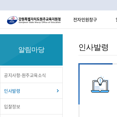
전자민원창구
인
사
인사발령
알림마당
발
령
공지사항-원주교육소식
인사발령
입찰정보