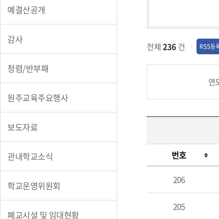
예결산공개
감사
전체
236
건
RSS등
청렴/반부패
연
원주교육주요행사
보도자료
번호
관내학교소식
인
206
사
학교운영위원회
발
205
령
폐교시설 및 임대현황