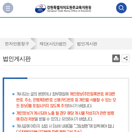
검
사
이
색
트
맵
영
바
역
로
법
전자민원창구
재단(사단)법인
법인게시판
가
열
인
기
법인게시판
기
게
시
판
게시되는 글의 본문이나 첨부파일에
개인정보(주민등록번호, 휴대폰
번호, 주소, 은행계좌번호, 신용카드번호 등 개인을 식별할 수 있는 모
든 정보)를 포함시키지 않도록 주의
하시기 바랍니다.
개인정보가 게시되어 노출 될 경우 해당 게시물 작성자가 관련 법령
에 따라 처분
을 받을 수 있으니 유의하시기 바랍니다.
게시글에 이미지 삽입 시 [상세 내용]을 “그림설명”에 입력해야 합니