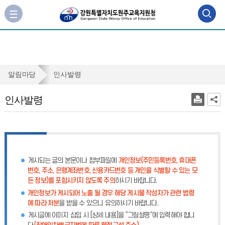
검
사
이
색
트
맵
영
바
역
로
인
알림마당
인사발령
가
열
사
기
인사발령
기
발
령
게시되는 글의 본문이나 첨부파일에
개인정보(주민등록번호, 휴대폰
번호, 주소, 은행계좌번호, 신용카드번호 등 개인을 식별할 수 있는 모
든 정보)를 포함시키지 않도록 주의
하시기 바랍니다.
개인정보가 게시되어 노출 될 경우 해당 게시물 작성자가 관련 법령
에 따라 처분
을 받을 수 있으니 유의하시기 바랍니다.
게시글에 이미지 삽입 시 [상세 내용]을 “그림설명”에 입력해야 합니