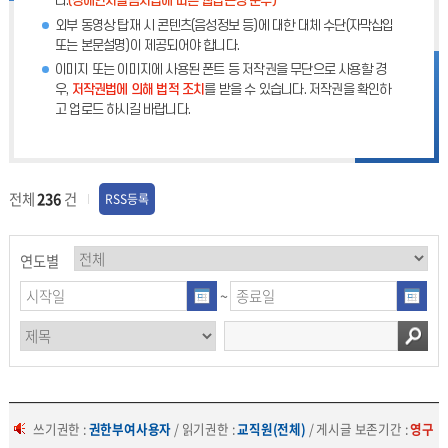
다.
(장애인차별금지법에 따른 웹접근성 준수)
외부 동영상 탑재 시 콘텐츠(음성정보 등)에 대한 대체 수단(자막삽입
또는 본문설명)이 제공되어야 합니다.
이미지 또는 이미지에 사용된 폰트 등 저작권을 무단으로 사용할 경
우,
저작권법에 의해 법적 조치
를 받을 수 있습니다. 저작권을 확인하
고 업로드 하시길 바랍니다.
전체
236
건
RSS등록
연도별
~
쓰기권한 :
권한부여사용자
/ 읽기권한 :
교직원(전체)
/ 게시글 보존기간 :
영구