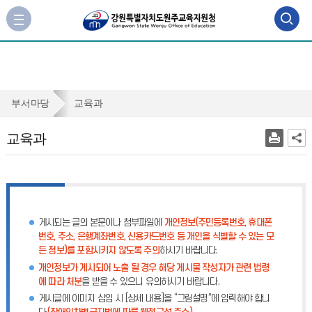
검
사
이
색
트
맵
영
바
역
로
교
부서마당
교육과
가
열
육
기
교육과
기
과
게시되는 글의 본문이나 첨부파일에
개인정보(주민등록번호, 휴대폰
번호, 주소, 은행계좌번호, 신용카드번호 등 개인을 식별할 수 있는 모
든 정보)를 포함시키지 않도록 주의
하시기 바랍니다.
개인정보가 게시되어 노출 될 경우 해당 게시물 작성자가 관련 법령
에 따라 처분
을 받을 수 있으니 유의하시기 바랍니다.
게시글에 이미지 삽입 시 [상세 내용]을 “그림설명”에 입력해야 합니