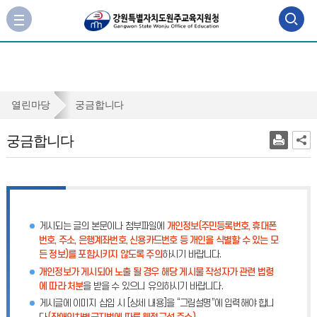
검
사
이
색
트
맵
영
바
역
로
궁
열린마당
궁금합니다
가
열
금
기
궁금합니다
기
합
니
다
게시되는 글의 본문이나 첨부파일에
개인정보(주민등록번호, 휴대폰
번호, 주소, 은행계좌번호, 신용카드번호 등 개인을 식별할 수 있는 모
든 정보)를 포함시키지 않도록 주의
하시기 바랍니다.
개인정보가 게시되어 노출 될 경우 해당 게시물 작성자가 관련 법령
에 따라 처분
을 받을 수 있으니 유의하시기 바랍니다.
게시글에 이미지 삽입 시 [상세 내용]을 “그림설명”에 입력해야 합니