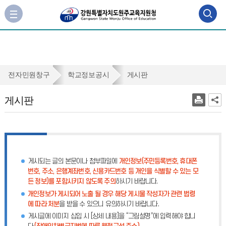
검
사
이
색
트
맵
영
바
역
로
게
전자민원창구
학교정보공시
게시판
가
열
시
기
게시판
기
판
게시되는 글의 본문이나 첨부파일에
개인정보(주민등록번호, 휴대폰
번호, 주소, 은행계좌번호, 신용카드번호 등 개인을 식별할 수 있는 모
든 정보)를 포함시키지 않도록 주의
하시기 바랍니다.
개인정보가 게시되어 노출 될 경우 해당 게시물 작성자가 관련 법령
에 따라 처분
을 받을 수 있으니 유의하시기 바랍니다.
게시글에 이미지 삽입 시 [상세 내용]을 “그림설명”에 입력해야 합니