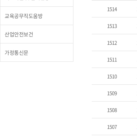
사
1514
항-
교육공무직도움방
원
주
1513
교
산업안전보건
육
1512
소
가정통신문
식
1511
1510
1509
1508
1507