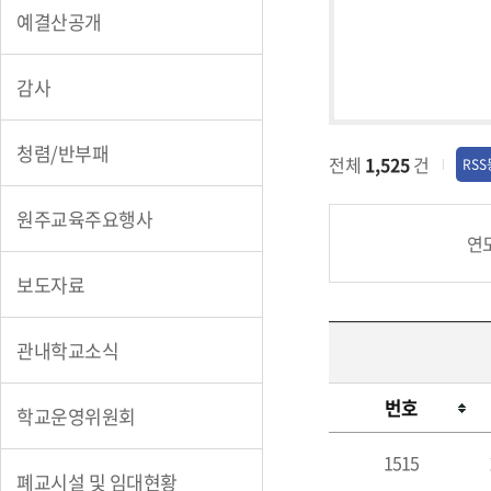
식
예결산공개
감사
청렴/반부패
전체
1,525
건
RS
원주교육주요행사
연
보도자료
관내학교소식
번호
학교운영위원회
공
1515
지
폐교시설 및 임대현황