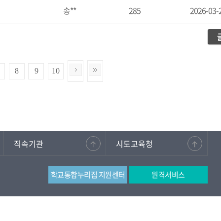
송**
285
2026-03-
8
9
10
직속기관
시도교육청
학교통합누리집 지원센터
원격서비스