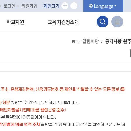
화
화
로그인
회원가입
화면크기
Language
면
면
검
크
크
사
학교지원
교육지원청소개
기
기
이
색
확
축
트
대
소
알림마당
공지사항-원
맵
영
바
역
로
가
열
기
기
주소, 은행계좌번호, 신용카드번호 등 개인을 식별할 수 있는 모든 정보)를
라 처분
을 받을 수 있으니 유의하시기 바랍니다.
장애인차별금지법에 따른 웹접근성 준수)
는 본문설명)이 제공되어야 합니다.
작권법에 의해 법적 조치
를 받을 수 있습니다. 저작권을 확인하고 업로드 하