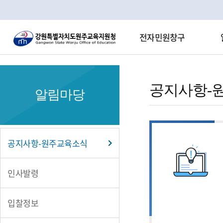
전자민원창구
공
지
공지사항-
알림마당
사
항-
원
공지사항-원주교육소식
주
교
인사발령
육
입찰정보
소