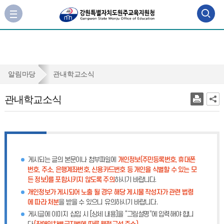
검
사
이
색
트
맵
영
바
역
로
관
알림마당
관내학교소식
가
열
내
기
관내학교소식
기
학
교
소
식
게시되는 글의 본문이나 첨부파일에
개인정보(주민등록번호, 휴대폰
번호, 주소, 은행계좌번호, 신용카드번호 등 개인을 식별할 수 있는 모
든 정보)를 포함시키지 않도록 주의
하시기 바랍니다.
개인정보가 게시되어 노출 될 경우 해당 게시물 작성자가 관련 법령
에 따라 처분
을 받을 수 있으니 유의하시기 바랍니다.
게시글에 이미지 삽입 시 [상세 내용]을 “그림설명”에 입력해야 합니