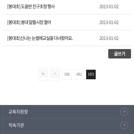
[봉대초] 도움반 친구초청 행사
2013-01-02
[봉대초] 봉대 알뜰시장 열어
2013-01-02
[봉대초]신나는 눈썰매교실을 다녀왔어요.
2013-01-02
글쓰기
181
182
183
교육지원청
직속기관