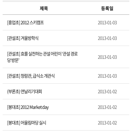
제목
등록일
관
[흥업초] 2012 스키캠프
2013-01-03
내
학
교
[관설초] 겨울방학식
2013-01-03
소
식
[관설초] 효를 실천하는 관설 어린이 ‘관설 경로
2013-01-03
당 방문’
[관설초] 청람관, 급식소 개관식
2013-01-03
(부론초) 연날리기대회
2013-01-02
[봉대초] 2012 Market day
2013-01-02
[봉대초] 어울림마당 실시
2013-01-02