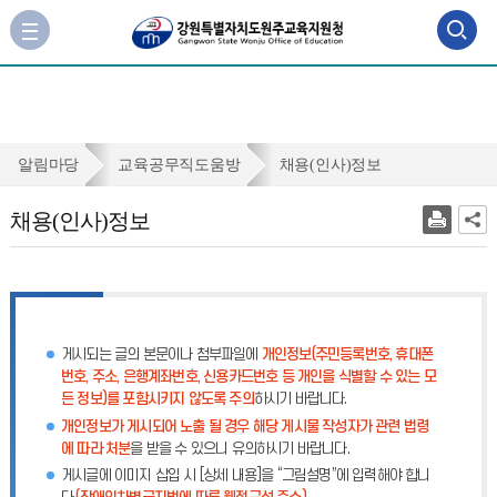
검
사
이
색
트
맵
영
바
역
로
채
알림마당
교육공무직도움방
채용(인사)정보
가
열
용
기
채용(인사)정보
기
(인
사)
정
보
게시되는 글의 본문이나 첨부파일에
개인정보(주민등록번호, 휴대폰
번호, 주소, 은행계좌번호, 신용카드번호 등 개인을 식별할 수 있는 모
든 정보)를 포함시키지 않도록 주의
하시기 바랍니다.
개인정보가 게시되어 노출 될 경우 해당 게시물 작성자가 관련 법령
에 따라 처분
을 받을 수 있으니 유의하시기 바랍니다.
게시글에 이미지 삽입 시 [상세 내용]을 “그림설명”에 입력해야 합니