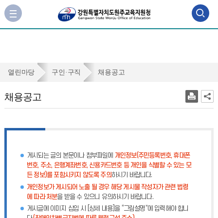
검
사
이
색
트
맵
영
바
역
로
채
열린마당
구인·구직
채용공고
가
열
용
기
채용공고
기
공
고
게시되는 글의 본문이나 첨부파일에
개인정보(주민등록번호, 휴대폰
번호, 주소, 은행계좌번호, 신용카드번호 등 개인을 식별할 수 있는 모
든 정보)를 포함시키지 않도록 주의
하시기 바랍니다.
개인정보가 게시되어 노출 될 경우 해당 게시물 작성자가 관련 법령
에 따라 처분
을 받을 수 있으니 유의하시기 바랍니다.
게시글에 이미지 삽입 시 [상세 내용]을 “그림설명”에 입력해야 합니