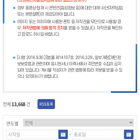
다.
(장애인차별금지법에 따른 웹접근성 준수)
외부 동영상 탑재 시 콘텐츠(음성정보 등)에 대한 대체 수단(자막삽입
또는 본문설명)이 제공되어야 합니다.
이미지 또는 이미지에 사용된 폰트 등 저작권을 무단으로 사용할 경
우,
저작권법에 의해 법적 조치
를 받을 수 있습니다. 저작권을 확인하
고 업로드 하시길 바랍니다.
[시행 2016.9.30.] [법률 제14107호, 2016.3.29., 일부개정]개인정
보보호법과 관련하여 응시원서나 이력서에서 주민번호 수집이 금지
되어 있습니다. 게시물 작성자가 관련 법령에 따라 처분을 받을 수 있
으니 유의하시기 바랍니다.
전체
13,668
건
RSS등록
연도별
~