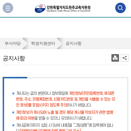
검
사
이
색
트
맵
영
바
역
로
공
부서마당
학생지원센터
공지사항
가
열
지
기
공지사항
기
사
항
게시되는 글의 본문이나 첨부파일에
개인정보(주민등록번호, 휴대폰
번호, 주소, 은행계좌번호, 신용카드번호 등 개인을 식별할 수 있는 모
든 정보)를 포함시키지 않도록 주의
하시기 바랍니다.
개인정보가 게시되어 노출 될 경우 해당 게시물 작성자가 관련 법령
에 따라 처분
을 받을 수 있으니 유의하시기 바랍니다.
게시글에 이미지 삽입 시 [상세 내용]을 “그림설명”에 입력해야 합니