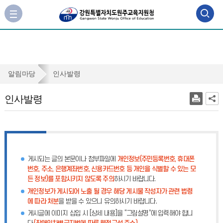
검
사
이
색
트
맵
영
바
역
로
인
알림마당
인사발령
가
열
사
기
인사발령
기
발
령
게시되는 글의 본문이나 첨부파일에
개인정보(주민등록번호, 휴대폰
번호, 주소, 은행계좌번호, 신용카드번호 등 개인을 식별할 수 있는 모
든 정보)를 포함시키지 않도록 주의
하시기 바랍니다.
개인정보가 게시되어 노출 될 경우 해당 게시물 작성자가 관련 법령
에 따라 처분
을 받을 수 있으니 유의하시기 바랍니다.
게시글에 이미지 삽입 시 [상세 내용]을 “그림설명”에 입력해야 합니