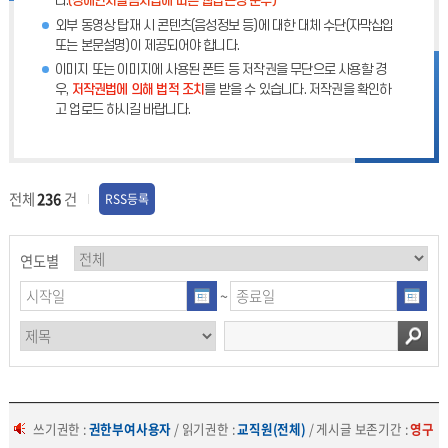
다.
(장애인차별금지법에 따른 웹접근성 준수)
외부 동영상 탑재 시 콘텐츠(음성정보 등)에 대한 대체 수단(자막삽입
또는 본문설명)이 제공되어야 합니다.
이미지 또는 이미지에 사용된 폰트 등 저작권을 무단으로 사용할 경
우,
저작권법에 의해 법적 조치
를 받을 수 있습니다. 저작권을 확인하
고 업로드 하시길 바랍니다.
전체
236
건
RSS등록
연도별
~
쓰기권한 :
권한부여사용자
/ 읽기권한 :
교직원(전체)
/ 게시글 보존기간 :
영구