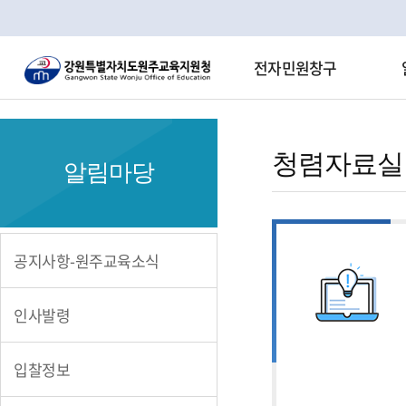
전자민원창구
청
렴
청렴자료실
알림마당
자
료
실
공지사항-원주교육소식
인사발령
입찰정보