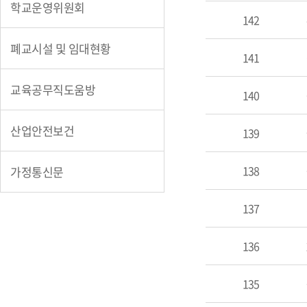
실
학교운영위원회
142
폐교시설 및 임대현황
141
교육공무직도움방
140
산업안전보건
139
138
가정통신문
137
136
135