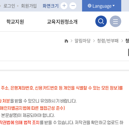
화
화
로그인
회원가입
화면크기
Language
면
면
검
크
크
사
학교지원
교육지원청소개
기
기
이
색
확
축
트
대
소
알림마당
청렴/반부패
맵
영
바
역
로
가
열
기
기
주소, 은행계좌번호, 신용카드번호 등 개인을 식별할 수 있는 모든 정보)를
라 처분
을 받을 수 있으니 유의하시기 바랍니다.
장애인차별금지법에 따른 웹접근성 준수)
는 본문설명)이 제공되어야 합니다.
작권법에 의해 법적 조치
를 받을 수 있습니다. 저작권을 확인하고 업로드 하