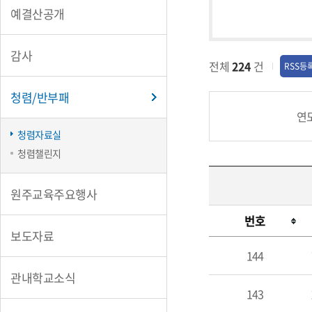
예결산공개
감사
전체
224
건
RSS등
청렴/반부패
연
청렴자료실
청렴챌린지
원주교육주요행사
번호
보도자료
청
144
렴
관내학교소식
자
143
료