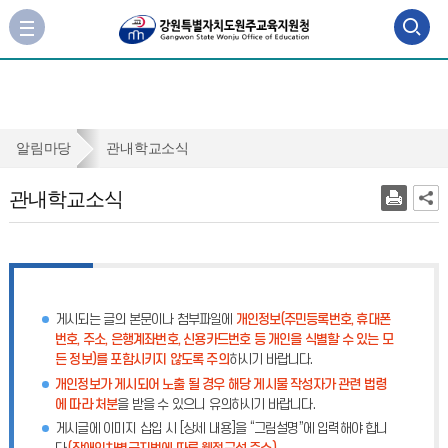
검
사
이
색
트
맵
영
바
역
로
관
알림마당
관내학교소식
가
열
내
기
관내학교소식
기
학
교
소
식
게시되는 글의 본문이나 첨부파일에
개인정보(주민등록번호, 휴대폰
번호, 주소, 은행계좌번호, 신용카드번호 등 개인을 식별할 수 있는 모
든 정보)를 포함시키지 않도록 주의
하시기 바랍니다.
개인정보가 게시되어 노출 될 경우 해당 게시물 작성자가 관련 법령
에 따라 처분
을 받을 수 있으니 유의하시기 바랍니다.
게시글에 이미지 삽입 시 [상세 내용]을 “그림설명”에 입력해야 합니