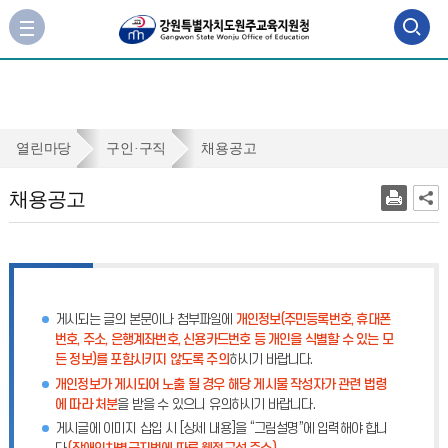
검
사
이
색
트
맵
영
바
역
로
채
열린마당
구인·구직
채용공고
가
열
용
기
채용공고
기
공
고
게시되는 글의 본문이나 첨부파일에
개인정보(주민등록번호, 휴대폰
번호, 주소, 은행계좌번호, 신용카드번호 등 개인을 식별할 수 있는 모
든 정보)를 포함시키지 않도록 주의
하시기 바랍니다.
개인정보가 게시되어 노출 될 경우 해당 게시물 작성자가 관련 법령
에 따라 처분
을 받을 수 있으니 유의하시기 바랍니다.
게시글에 이미지 삽입 시 [상세 내용]을 “그림설명”에 입력해야 합니