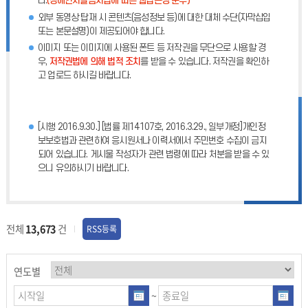
다.
(장애인차별금지법에 따른 웹접근성 준수)
외부 동영상 탑재 시 콘텐츠(음성정보 등)에 대한 대체 수단(자막삽입
또는 본문설명)이 제공되어야 합니다.
이미지 또는 이미지에 사용된 폰트 등 저작권을 무단으로 사용할 경
우,
저작권법에 의해 법적 조치
를 받을 수 있습니다. 저작권을 확인하
고 업로드 하시길 바랍니다.
[시행 2016.9.30.] [법률 제14107호, 2016.3.29., 일부개정]개인정
보보호법과 관련하여 응시원서나 이력서에서 주민번호 수집이 금지
되어 있습니다. 게시물 작성자가 관련 법령에 따라 처분을 받을 수 있
으니 유의하시기 바랍니다.
전체
13,673
건
RSS등록
연도별
~