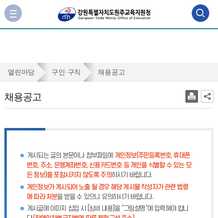
검
사
이
색
트
맵
영
바
역
로
채
열린마당
구인·구직
채용공고
가
열
용
기
채용공고
기
공
고
게시되는 글의 본문이나 첨부파일에
개인정보(주민등록번호, 휴대폰
번호, 주소, 은행계좌번호, 신용카드번호 등 개인을 식별할 수 있는 모
든 정보)를 포함시키지 않도록 주의
하시기 바랍니다.
개인정보가 게시되어 노출 될 경우 해당 게시물 작성자가 관련 법령
에 따라 처분
을 받을 수 있으니 유의하시기 바랍니다.
게시글에 이미지 삽입 시 [상세 내용]을 “그림설명”에 입력해야 합니