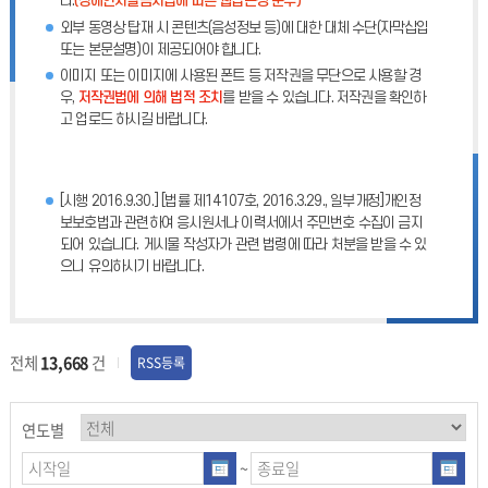
다.
(장애인차별금지법에 따른 웹접근성 준수)
외부 동영상 탑재 시 콘텐츠(음성정보 등)에 대한 대체 수단(자막삽입
또는 본문설명)이 제공되어야 합니다.
이미지 또는 이미지에 사용된 폰트 등 저작권을 무단으로 사용할 경
우,
저작권법에 의해 법적 조치
를 받을 수 있습니다. 저작권을 확인하
고 업로드 하시길 바랍니다.
[시행 2016.9.30.] [법률 제14107호, 2016.3.29., 일부개정]개인정
보보호법과 관련하여 응시원서나 이력서에서 주민번호 수집이 금지
되어 있습니다. 게시물 작성자가 관련 법령에 따라 처분을 받을 수 있
으니 유의하시기 바랍니다.
전체
13,668
건
RSS등록
연도별
~