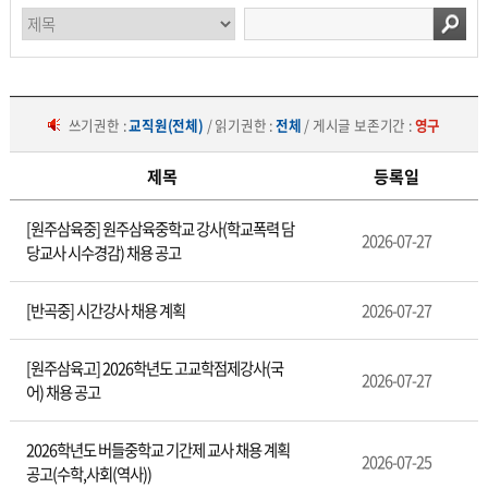
쓰기권한 :
교직원(전체)
/ 읽기권한 :
전체
/ 게시글 보존기간 :
영구
제목
등록일
채
[원주삼육중] 원주삼육중학교 강사(학교폭력 담
용
2026-07-27
당교사 시수경감) 채용 공고
공
고
[반곡중] 시간강사 채용 계획
2026-07-27
[원주삼육고] 2026학년도 고교학점제강사(국
2026-07-27
어) 채용 공고
2026학년도 버들중학교 기간제 교사 채용 계획
2026-07-25
공고(수학,사회(역사))