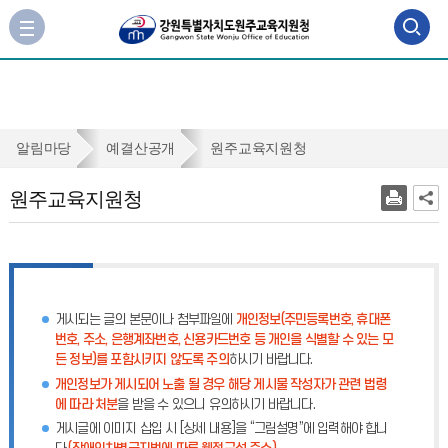
검
사
이
색
트
맵
영
바
역
로
원
알림마당
예결산공개
원주교육지원청
가
열
주
기
원주교육지원청
기
교
육
지
원
게시되는 글의 본문이나 첨부파일에
개인정보(주민등록번호, 휴대폰
청
번호, 주소, 은행계좌번호, 신용카드번호 등 개인을 식별할 수 있는 모
든 정보)를 포함시키지 않도록 주의
하시기 바랍니다.
개인정보가 게시되어 노출 될 경우 해당 게시물 작성자가 관련 법령
에 따라 처분
을 받을 수 있으니 유의하시기 바랍니다.
게시글에 이미지 삽입 시 [상세 내용]을 “그림설명”에 입력해야 합니