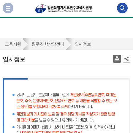
검
사
이
색
트
맵
영
바
역
로
입
교육지원
원주진학상담센터
입시정보
가
열
시
기
입시정보
기
정
보
게시되는 글의 본문이나 첨부파일에
개인정보(주민등록번호, 휴대폰
번호, 주소, 은행계좌번호, 신용카드번호 등 개인을 식별할 수 있는 모
든 정보)를 포함시키지 않도록 주의
하시기 바랍니다.
개인정보가 게시되어 노출 될 경우 해당 게시물 작성자가 관련 법령
에 따라 처분
을 받을 수 있으니 유의하시기 바랍니다.
게시글에 이미지 삽입 시 [상세 내용]을 “그림설명”에 입력해야 합니