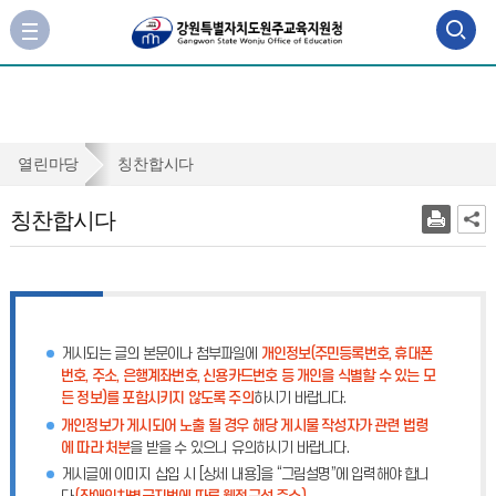
검
사
이
색
트
맵
영
바
역
로
칭
열린마당
칭찬합시다
가
열
찬
기
칭찬합시다
기
합
시
다
게시되는 글의 본문이나 첨부파일에
개인정보(주민등록번호, 휴대폰
번호, 주소, 은행계좌번호, 신용카드번호 등 개인을 식별할 수 있는 모
든 정보)를 포함시키지 않도록 주의
하시기 바랍니다.
개인정보가 게시되어 노출 될 경우 해당 게시물 작성자가 관련 법령
에 따라 처분
을 받을 수 있으니 유의하시기 바랍니다.
게시글에 이미지 삽입 시 [상세 내용]을 “그림설명”에 입력해야 합니