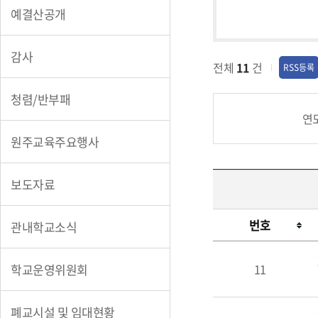
예결산공개
감사
전체
11
건
RSS등록
청렴/반부패
연
원주교육주요행사
보도자료
번호
관내학교소식
산
업
학교운영위원회
11
안
전
폐교시설 및 임대현황