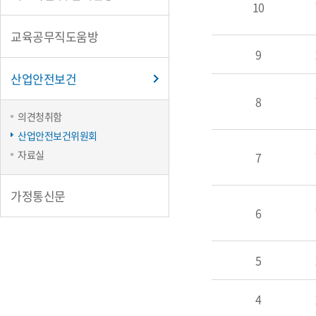
보
10
건
위
교육공무직도움방
원
9
회
산업안전보건
8
의견청취함
산업안전보건위원회
자료실
7
가정통신문
6
5
4