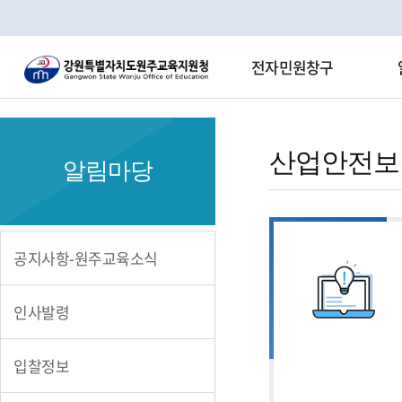
전자민원창구
산
업
산업안전보
알림마당
안
전
보
공지사항-원주교육소식
건
위
인사발령
원
입찰정보
회