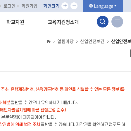
화
화
로그인
회원가입
화면크기
Language
면
면
검
크
크
사
학교지원
교육지원청소개
기
기
이
색
확
축
트
대
소
알림마당
산업안전보건
산업안전
맵
영
바
역
로
가
열
기
기
주소, 은행계좌번호, 신용카드번호 등 개인을 식별할 수 있는 모든 정보)를
라 처분
을 받을 수 있으니 유의하시기 바랍니다.
장애인차별금지법에 따른 웹접근성 준수)
는 본문설명)이 제공되어야 합니다.
작권법에 의해 법적 조치
를 받을 수 있습니다. 저작권을 확인하고 업로드 하